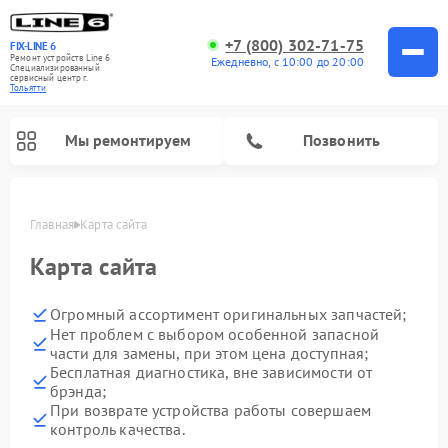
+7 (800) 302-71-75
FIX-LINE 6
Ремонт устройств Line 6
Ежедневно, с 10:00 до 20:00
Специализированный
cервисный центр г.
Тольятти
Мы ремонтируем
Позвонить
Главная
Карта сайта
Ремонт усилителей гитарных Line 6
Карта сайта
Огромный ассортимент оригинальных запчастей;
Нет проблем с выбором особенной запасной
части для замены, при этом цена доступная;
Бесплатная диагностика, вне зависимости от
брэнда;
При возврате устройства работы совершаем
контроль качества.