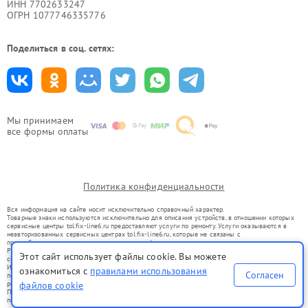
ИНН 7702633247
ОГРН 1077746335776
Поделиться в соц. сетях:
Мы принимаем
все формы оплаты
Политика конфиденциальности
Вся информация на сайте носит исключительно справочный характер.
Товарные знаки используются исключительно для описания устройств, в отношении которых
сервисные центры tol.fix-line6.ru предоставляют услуги по ремонту. Услуги оказываются в
неавторизованных сервисных центрах tol.fix-line6.ru, которые не связаны с
правообладателями товарных знаков или их официальными представителями.
Ремонт осуществляется для устройств, уже введенных в гражданский оборот в соответствии
Этот сайт использует файлы cookie. Вы можете
со статьей 1487 ГК РФ.
Использование товарных знаков не преследует цели индивидуализации услуг или введения
ознакомиться с
правилами использования
Согласен
потребителей в заблуждение, а служит для информирования о предоставляемых услугах по
ремонту техники указанных брендов.
файлов cookie
Представленная на сайте информация не является публичной офертой, определяемой
положениями Статьи 437(2) Гражданского кодекса РФ