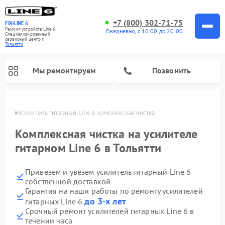
+7 (800) 302-71-75
FIX-LINE 6
Ремонт устройств Line 6
Ежедневно, с 10:00 до 20:00
Специализированный
cервисный центр г.
Тольятти
Мы ремонтируем
Позвонить
ьятти
Усилитель гитарный Line 6 комплексная чистка
Ремонт усилителей гитарных Line 6
Комплексная чистка на усилителе
гитарном Line 6 в Тольятти
Привезем и увезем усилитель гитарный Line 6
собственной доставкой
Гарантия на наши работы по ремонту усилителей
до 3-х лет
гитарных Line 6
Срочный ремонт усилителей гитарных Line 6 в
течении часа