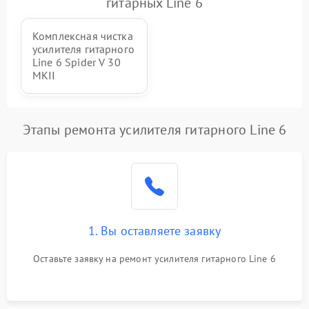
гитарных Line 6
Повреждение печатной
3000 ₽
Подробнее →
Комплексная чистка
платы
усилителя гитарного
Line 6 Spider V 30
Неисправность кнопок
MKII
500 ₽
Подробнее →
управления
Этапы ремонта усилителя гитарного Line 6
1. Вы оставляете заявку
Оставьте заявку на ремонт усилителя гитарного Line 6