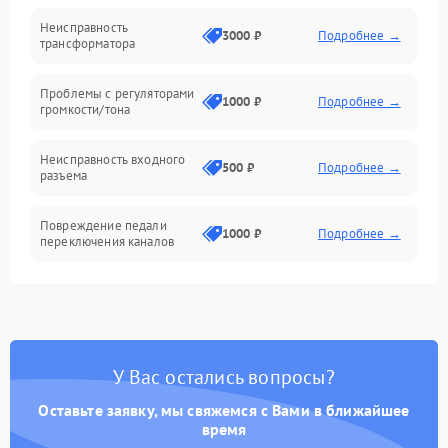
Механические повреждения
Неисправность
3000 ₽
Подробнее →
трансформатора
Электроника/Акустика
Проблемы с регуляторами
1000 ₽
Подробнее →
громкости/тона
Неисправность входного
500 ₽
Подробнее →
разъема
Повреждение педали
1000 ₽
Подробнее →
переключения каналов
Неисправность блока
1500 ₽
Подробнее →
питания
Проблемы с пайкой на
1000 ₽
Подробнее →
У Вас остались вопросы?
плате
Оставьте заявку, мы свяжемся с Вами в ближайшее
Неисправность
время
2000 ₽
Подробнее →
предусилителя