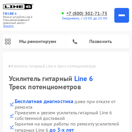
+7 (800) 302-71-75
FIX-LINE 6
Ремонт устройств Line 6
Ежедневно, с 10:00 до 20:00
Специализированный
cервисный центр г.
Тольятти
Мы ремонтируем
Позвонить
ьятти
Усилитель гитарный Line 6 треск потенциометров
Ремонт усилителей гитарных Line 6
Усилитель гитарный
Line 6
Треск потенциометров
Бесплатная диагностика
даже при отказе от
ремонта
Привезем и увезем усилитель гитарный Line 6
собственной доставкой
Гарантия на наши работы по ремонту усилителей
до 3-х лет
гитарных Line 6