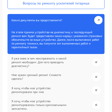
Вопросы по ремонту усилителей гитарных
Какие документы вы предоставляете?
На этапе приема устройства на диагностику и последующий
ремонт вам будет предоставлен заказ-наряд с указанием страховых
обязательств на ваше устройство. Далее, после выполнения работ
по ремонту техники, вы получите акт выполненных работ и
гарантийный талон.
Я уже знаю в чем неисправность и какой
ремонт необходим. Для чего проводить
диагностику?
Мне нужен срочный ремонт. Сможете
сделать?
Я хочу, чтобы мое устройство
ремонтировали при мне.
Я хочу, чтобы мое устройство
ремонтировалось только оригинальными
запчастями.